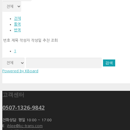
전체
통역
번역
번호
제목
작성자
작성일
추천
조회
1
검색
Powered by KBoard
고객센터
0507-1326-9842
전화상담: 평일 10:00 ~ 17:00
E.
jhlee@kc-trans.com