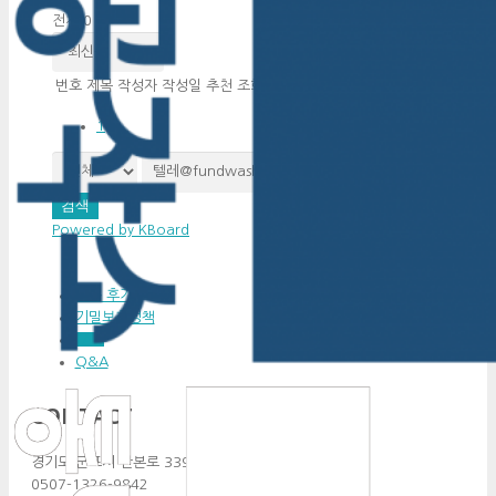
전체 0
번호
제목
작성자
작성일
추천
조회
1
검색
Powered by KBoard
이용 후기
기밀보호정책
FAQ
Q&A
CONTACT
경기도 군포시 산본로 339 #910
0507-1326-9842