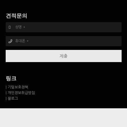
견적문의
제출
링크
| 기밀보호정책
| 개인정보취급방침
| 블로그
KC통번역공작소 | 경기도 군포시 산본로 339 #910 | 대표 이재희 | 사업자
번호: 513-23-00790
Copyright ⓒ KC TRANS. WORKS All rights reserved.
Designed &