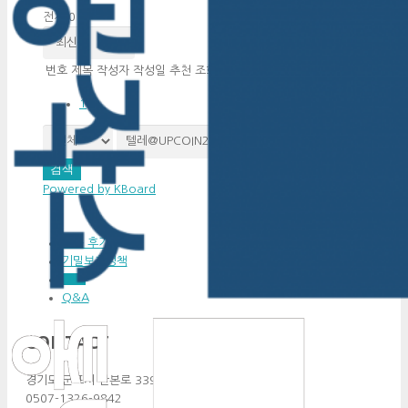
전체 0
번호
제목
작성자
작성일
추천
조회
1
검색
Powered by KBoard
이용 후기
기밀보호정책
FAQ
Q&A
CONTACT
경기도 군포시 산본로 339 #910
0507-1326-9842