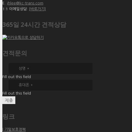
E.
jhlee@kc-trans.com
1:1 이메일상담:
[바로가기]
365일 24시간 견적상담
견적문의
Fill out this field
Fill out this field
제출
링크
| 기밀보호정책