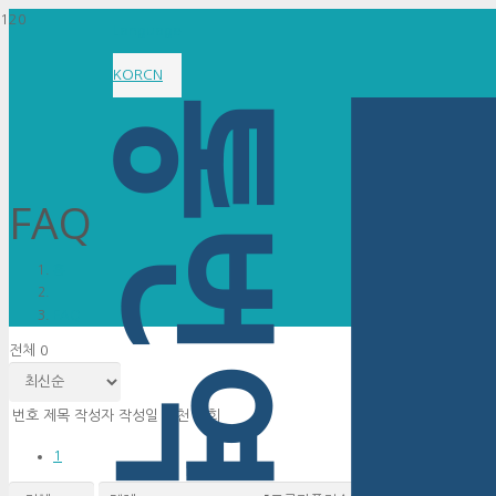
Language
KOR
CN
FAQ
홈
FAQ
전체 0
번호
제목
작성자
작성일
추천
조회
1