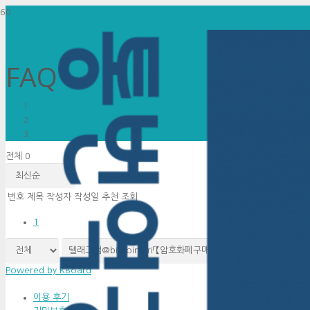
FAQ
홈
FAQ
전체 0
번호
제목
작성자
작성일
추천
조회
1
검색
Powered by KBoard
이용 후기