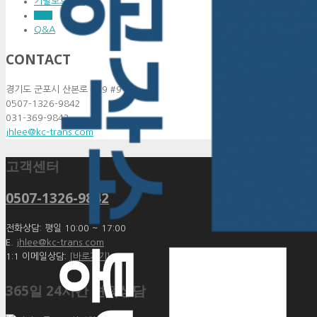
기밀보호정책
FAQ
Q&A
CONTACT
경기도 군포시 산본로 339 #910
0507-1326-9842
031-369-9842
jhlee@kc-trans.com
고객센터
0507-1326-9842
전화상담: 평일 10:00 ~ 17:00
E.
jhlee@kc-trans.com
1:1 이메일상담:
[바로가기]
365일 24시간 견적상담