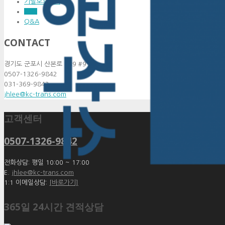
기밀보호정책
FAQ
Q&A
CONTACT
경기도 군포시 산본로 339 #910
0507-1326-9842
031-369-9842
jhlee@kc-trans.com
고객센터
0507-1326-9842
전화상담: 평일 10:00 ~ 17:00
E.
jhlee@kc-trans.com
1:1 이메일상담:
[바로가기]
365일 24시간 견적상담