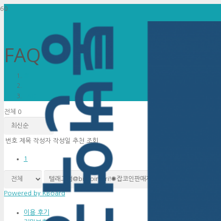
FAQ
홈
FAQ
전체 0
번호
제목
작성자
작성일
추천
조회
1
검색
Powered by KBoard
이용 후기